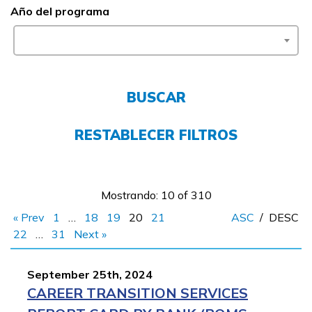
Año del programa
Empleadores
FAQs
BUSCAR
English
RESTABLECER FILTROS
CONECTARSE
Mostrando: 10 of 310
COMIENZA YA
« Prev
1
…
18
19
20
21
ASC
/
DESC
22
…
31
Next »
September 25th, 2024
CAREER TRANSITION SERVICES