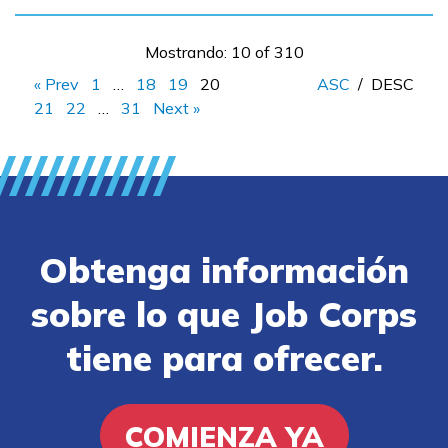
Mostrando: 10 of 310
« Prev
1
…
18
19
20
ASC
/
DESC
21
22
…
31
Next »
Obtenga información
sobre lo que Job Corps
tiene para ofrecer.
COMIENZA YA