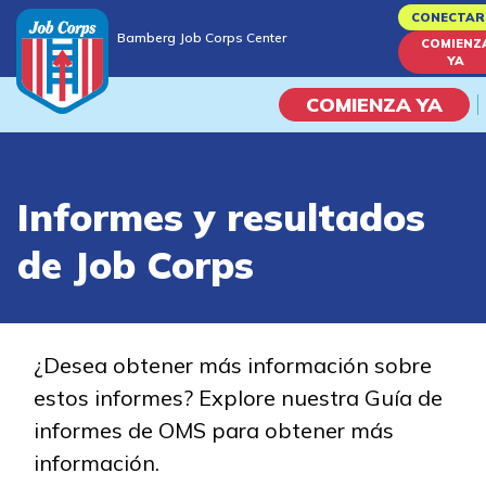
Skip
CONECTAR
Bamberg Job Corps Center
to
COMIENZ
Bamberg Job Corps Center
YA
main
content
COMIENZA YA
Programas
Informes y resultados
Vida En El Campus Universita
de Job Corps
Habilidades académicas
Viaje de la carrera
¿Desea obtener más información sobre
estos informes? Explore nuestra Guía de
Estudiar
informes de OMS para obtener más
información.
Programas de Entrenamient