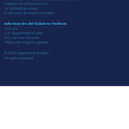
Freedom Of Information Act
La facilidad de acceso
El descargo de responsabilidad
Información del Gobierno Federal:
USA.gov
U.S. Department of Labor
DOL No Fear Act Data
Oficina del inspector general
© 2023 Department of Labor.
All rights reserved.